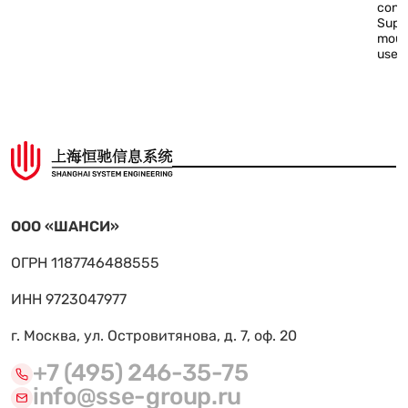
conn
Supp
mount
use
ООО «ШАНСИ»
ОГРН 1187746488555
ИНН 9723047977
г. Москва, ул. Островитянова, д. 7, оф. 20
+7 (495) 246-35-75
info@sse-group.ru