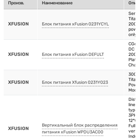
Произв.
Наименование
Опис
Serv
Tita
XFUSION
Блок питания xFusion 0231YCYL
2000
powe
only 
CG66
DC P
XFUSION
Блок питания xFusion DEFULT
200
Plat
Chas
300
Tita
XFUSION
Блок питания Xfusion 0231Y023
Powe
Modu
Distr
line-
type
3PH-
12*C
Вертикальный блок распределения
Full 
XFUSION
verti
питания xFusion WPDU3AC00
Indus