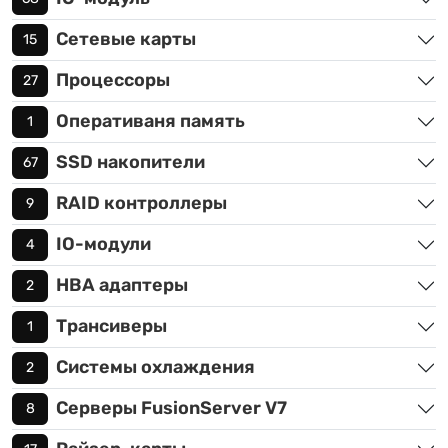
Сетевые карты
15
Процессоры
27
Оперативаня память
1
SSD накопители
67
RAID контроллеры
9
IO-модули
4
HBA адаптеры
2
Трансиверы
1
Системы охлаждения
2
Серверы FusionServer V7
8