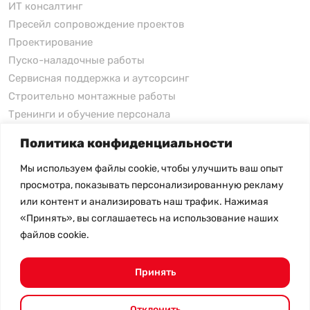
ИТ консалтинг
Пресейл сопровождение проектов
Проектирование
Пуско-наладочные работы
Сервисная поддержка и аутсорсинг
Строительно монтажные работы
Тренинги и обучение персонала
Политика конфиденциальности
xFusion
Мы используем файлы cookie, чтобы улучшить ваш опыт
xFusion
просмотра, показывать персонализированную рекламу
xFusion AI Solution
или контент и анализировать наш трафик. Нажимая
«Принять», вы соглашаетесь на использование наших
Цены на товары не являются публичной офертой и
файлов cookie.
могут меняться в зависимости от курса валют
- Политика конфиденциальности
- Возврат товара
Принять
© 2026.
SHANGHAI SYSTEM ENGINEERING.
Все права
защищены.
Отклонить