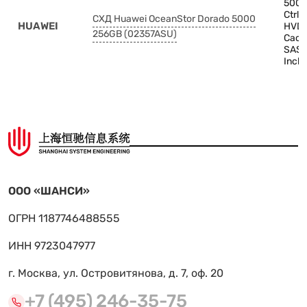
5000
Ctrl
СХД Huawei OceanStor Dorado 5000
HUAWEI
HVDC
256GB (02357ASU)
Cach
SAS,
Inch
ООО «ШАНСИ»
ОГРН 1187746488555
ИНН 9723047977
г. Москва, ул. Островитянова, д. 7, оф. 20
+7 (495) 246-35-75