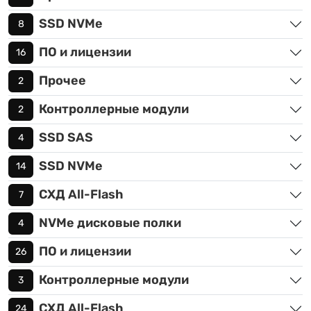
SSD NVMe
8
ПО и лицензии
16
Прочее
2
Контроллерные модули
2
SSD SAS
4
SSD NVMe
14
СХД All-Flash
7
NVMe дисковые полки
4
ПО и лицензии
26
Контроллерные модули
3
СХД All-Flash
24