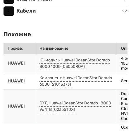
Кабели
1
Похожие
Произв.
Наименование
Опис
4 po
IO-модуль Huawei OceanStor Dorado
HUAWEI
10Gb
8000 10Gb (03050RQA)
modu
Компонент Huawei OceanStor Dorado
HUAWEI
Serve
6000 (21013373)
Dora
Contr
СХД Huawei OceanStor Dorado 18000
Encl
HUAWEI
Ctrl
V6 1TB (02355TJX)
HVDC
Cach
Ocea