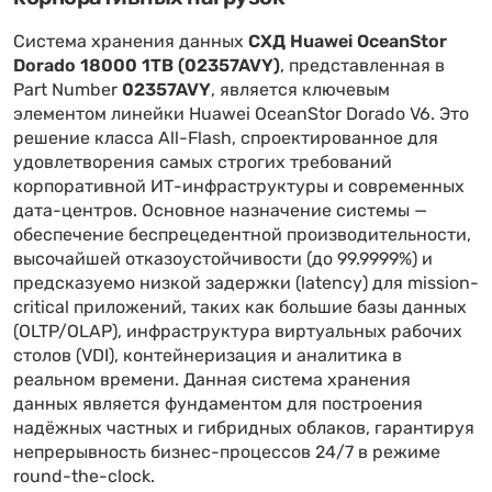
Система хранения данных
СХД Huawei OceanStor
Dorado 18000 1TB (02357AVY)
, представленная в
Part Number
02357AVY
, является ключевым
элементом линейки Huawei OceanStor Dorado V6. Это
решение класса All-Flash, спроектированное для
удовлетворения самых строгих требований
корпоративной ИТ-инфраструктуры и современных
дата-центров. Основное назначение системы —
обеспечение беспрецедентной производительности,
высочайшей отказоустойчивости (до 99.9999%) и
предсказуемо низкой задержки (latency) для mission-
critical приложений, таких как большие базы данных
(OLTP/OLAP), инфраструктура виртуальных рабочих
столов (VDI), контейнеризация и аналитика в
реальном времени. Данная система хранения
данных является фундаментом для построения
надёжных частных и гибридных облаков, гарантируя
непрерывность бизнес-процессов 24/7 в режиме
round-the-clock.