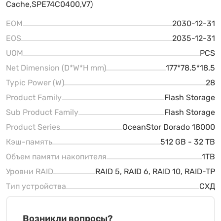
Cache,SPE74C0400,V7)
EOM
2030-12-31
EOS
2035-12-31
UOM
PCS
Net Dimension (D*W*H mm)
177*78.5*18.5
Typic Power (W)
28
Product Family
Flash Storage
Sub Product Family
Flash Storage
Product Series
OceanStor Dorado 18000
Кэш-память
512 GB - 32 TB
Объем памяти накопителя
1TB
Уровни RAID
RAID 5, RAID 6, RAID 10, RAID-TP
Тип устройства
СХД
Возникли вопросы?