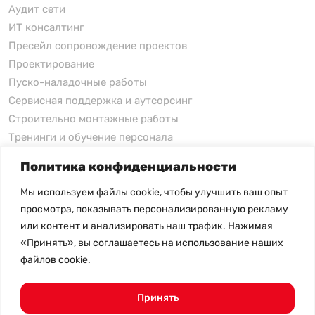
Аудит сети
ИТ консалтинг
Пресейл сопровождение проектов
Проектирование
Пуско-наладочные работы
Сервисная поддержка и аутсорсинг
Строительно монтажные работы
Тренинги и обучение персонала
Политика конфиденциальности
xFusion
Мы используем файлы cookie, чтобы улучшить ваш опыт
xFusion
просмотра, показывать персонализированную рекламу
xFusion AI Solution
или контент и анализировать наш трафик. Нажимая
«Принять», вы соглашаетесь на использование наших
Цены на товары не являются публичной офертой и
файлов cookie.
могут меняться в зависимости от курса валют
- Политика конфиденциальности
- Возврат товара
Принять
© 2026.
SHANGHAI SYSTEM ENGINEERING.
Все права