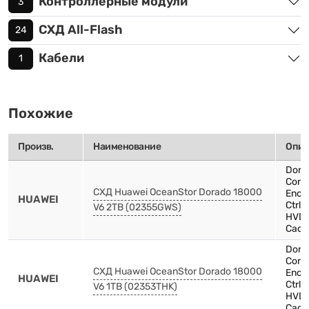
Контроллерные модули
3
СХД All-Flash
24
Кабели
1
Похожие
Произв.
Наименование
Опис
Dora
Contr
СХД Huawei OceanStor Dorado 18000
Encl
HUAWEI
Ctrl
V6 2TB (02355GWS)
HVDC
Cach
Dora
Contr
СХД Huawei OceanStor Dorado 18000
Encl
HUAWEI
Ctrl
V6 1TB (02353THK)
HVDC
Cach