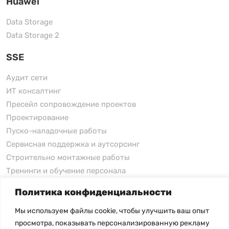
Huawei
Data Storage
Data Storage 2
SSE
Аудит сети
ИТ консалтинг
Пресейл сопровождение проектов
Проектирование
Пуско-наладочные работы
Сервисная поддержка и аутсорсинг
Строительно монтажные работы
Тренинги и обучение персонала
Политика конфиденциальности
xFusion
Мы используем файлы cookie, чтобы улучшить ваш опыт
xFusion
просмотра, показывать персонализированную рекламу
xFusion AI Solution