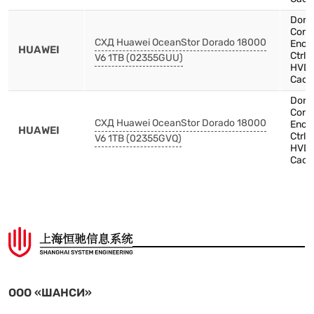
Dora
Contr
СХД Huawei OceanStor Dorado 18000
Encl
HUAWEI
Ctrl
V6 1TB (02355GUU)
HVDC
Cach
Dora
Contr
СХД Huawei OceanStor Dorado 18000
Encl
HUAWEI
Ctrl
V6 1TB (02355GVQ)
HVDC
Cach
ООО «ШАНСИ»