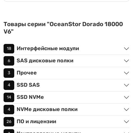
Товары серии "OceanStor Dorado 18000
V6"
Интерфейсные модули
18
SAS дисковые полки
6
Прочее
3
SSD SAS
4
SSD NVMe
14
NVMe дисковые полки
4
ПО и лицензии
26