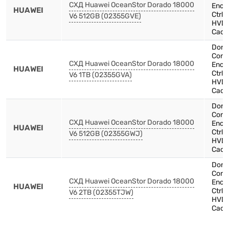
СХД Huawei OceanStor Dorado 18000
Encl
HUAWEI
Ctrl
V6 512GB (02355GVE)
HVDC
Cach
Dora
Contr
СХД Huawei OceanStor Dorado 18000
Encl
HUAWEI
Ctrl
V6 1TB (02355GVA)
HVDC
Cach
Dora
Contr
СХД Huawei OceanStor Dorado 18000
Encl
HUAWEI
Ctrl
V6 512GB (02355GWJ)
HVDC
Cach
Dora
Contr
СХД Huawei OceanStor Dorado 18000
Encl
HUAWEI
Ctrl
V6 2TB (02355TJW)
HVDC
Cach