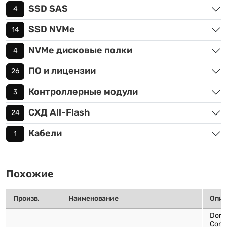
SSD SAS
4
SSD NVMe
14
NVMe дисковые полки
4
ПО и лицензии
26
Контроллерные модули
3
СХД All-Flash
24
Кабели
1
Похожие
Произв.
Наименование
Опис
Dora
Contr