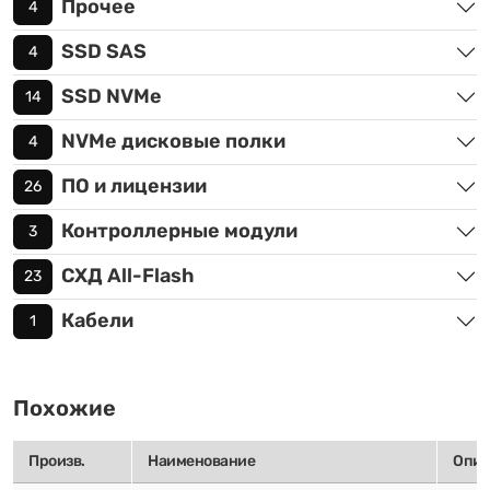
Прочее
4
SSD SAS
4
SSD NVMe
14
NVMe дисковые полки
4
ПО и лицензии
26
Контроллерные модули
3
СХД All-Flash
23
Кабели
1
Похожие
Произв.
Наименование
Опис