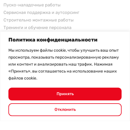
Пуско-наладочные работы
Сервисная поддержка и аутсорсинг
Строительно монтажные работы
Тренинги и обучение персонала
Политика конфиденциальности
xFusion
Мы используем файлы cookie, чтобы улучшить ваш опыт
xFusion
просмотра, показывать персонализированную рекламу
xFusion AI Solution
или контент и анализировать наш трафик. Нажимая
«Принять», вы соглашаетесь на использование наших
Цены на товары не являются публичной офертой и
файлов cookie.
могут меняться в зависимости от курса валют
- Политика конфиденциальности
- Возврат товара
Принять
© 2026.
SHANGHAI SYSTEM ENGINEERING.
Все права
защищены.
Отклонить