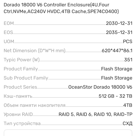
Dorado 18000 V6 Controller Enclosure(4U,Four
Ctrl,NVMe,AC240V HVDC,4TB Cache,SPE74C0400)
EOM
2030-12-31
EOS
2035-12-31
UOM
PCS
Net Dimension (D*W*H mm)
620*447*86.1
Typic Power (W)
351
Product Family
Flash Storage
Sub Product Family
Flash Storage
Product Series
OceanStor Dorado 18000 V6
Кэш-память
512 GB - 32 TB
Объем памяти накопителя
4TB
Уровни RAID
RAID 5, RAID 6, RAID 10, RAID-TP
Тип устройства
СХД