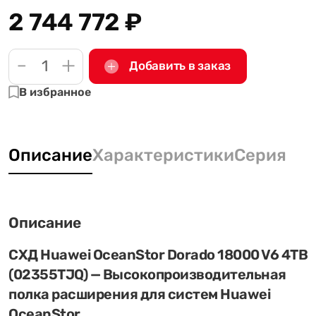
2 744 772
₽
-
+
Добавить в заказ
В избранное
Описание
Характеристики
Серия
Описание
СХД Huawei OceanStor Dorado 18000 V6 4TB
(02355TJQ) — Высокопроизводительная
полка расширения для систем Huawei
OceanStor