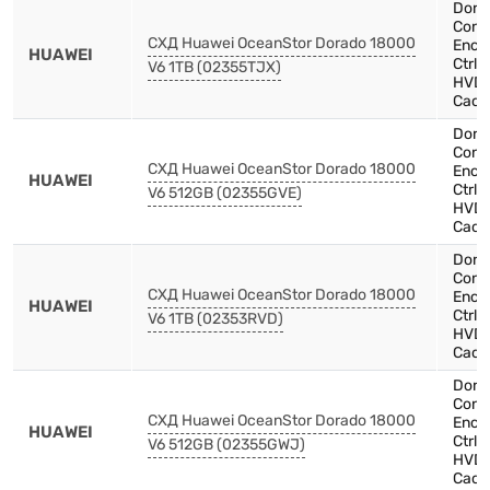
Dora
Contr
СХД Huawei OceanStor Dorado 18000
Encl
HUAWEI
Ctrl
V6 1TB (02355TJX)
HVDC
Cach
Dora
Contr
СХД Huawei OceanStor Dorado 18000
Encl
HUAWEI
Ctrl
V6 512GB (02355GVE)
HVDC
Cach
Dora
Contr
СХД Huawei OceanStor Dorado 18000
Encl
HUAWEI
Ctrl
V6 1TB (02353RVD)
HVDC
Cach
Dora
Contr
СХД Huawei OceanStor Dorado 18000
Encl
HUAWEI
Ctrl
V6 512GB (02355GWJ)
HVDC
Cach