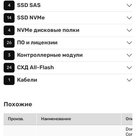
SSD SAS
4
SSD NVMe
14
NVMe дисковые полки
4
ПО и лицензии
26
Контроллерные модули
3
СХД All-Flash
24
Кабели
1
Похожие
Произв.
Наименование
Опис
Dora
Contr