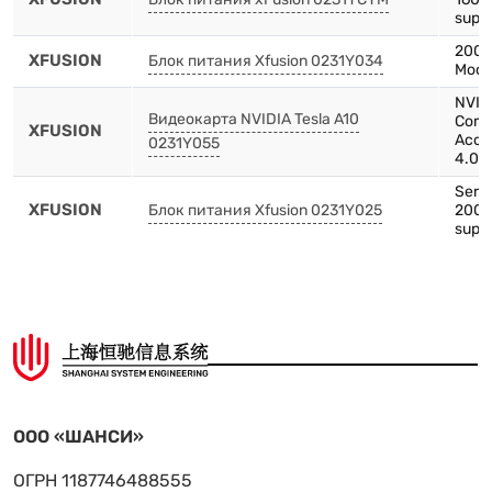
suppl
2000
XFUSION
Блок питания Xfusion 0231Y034
Modu
NVIDI
Видеокарта NVIDIA Tesla A10
Comp
XFUSION
Acce
0231Y055
4.0 x
Serve
XFUSION
Блок питания Xfusion 0231Y025
2000
supp
ООО «ШАНСИ»
ОГРН 1187746488555