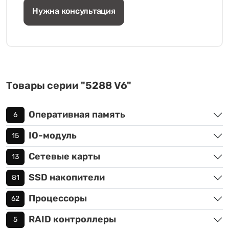
Нужна консультация
Товары серии "5288 V6"
Оперативная память
6
IO-модуль
15
Сетевые карты
13
SSD накопители
81
Процессоры
62
RAID контроллеры
5