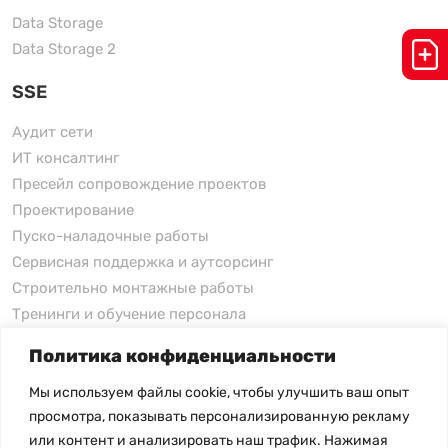
Data Storage
Data Storage 2
SSE
Аудит сети
ИТ консалтинг
Пресейл сопровождение проектов
Проектирование
Пуско-наладочные работы
Сервисная поддержка и аутсорсинг
Строительно монтажные работы
Тренинги и обучение персонала
Политика конфиденциальности
xFusion
Мы используем файлы cookie, чтобы улучшить ваш опыт
xFusion
просмотра, показывать персонализированную рекламу
xFusion AI Solution
или контент и анализировать наш трафик. Нажимая