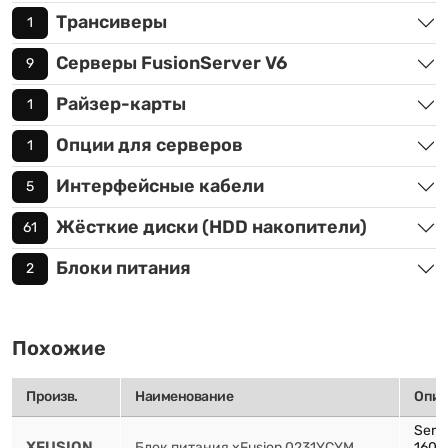
Трансиверы
1
Серверы FusionServer V6
9
Райзер-карты
1
Опции для серверов
1
Интерфейсные кабели
5
Жёсткие диски (HDD накопители)
61
Блоки питания
2
Похожие
Произв.
Наименование
Опис
Serve
XFUSION
Блок питания xFusion 0231YCYM
1600