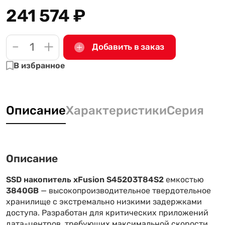
241 574
₽
-
+
Добавить в заказ
В избранное
Описание
Характеристики
Серия
Описание
SSD накопитель xFusion S45203T84S2
емкостью
3840GB
— высокопроизводительное твердотельное
хранилище с экстремально низкими задержками
доступа. Разработан для критических приложений
дата-центров, требующих максимальной скорости