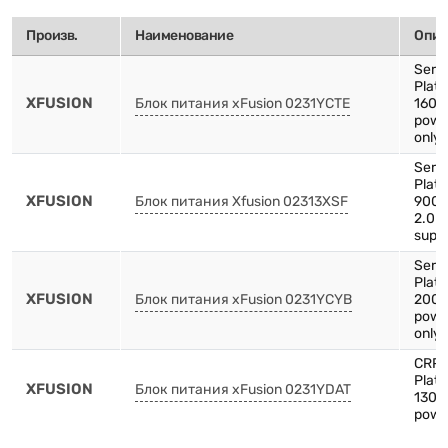
Произв.
Наименование
Опис
Serv
Plat
XFUSION
Блок питания xFusion 0231YCTE
1600
powe
only 
Serv
Plat
XFUSION
Блок питания Xfusion 02313XSF
900W
2.0 
supp
Serv
Plat
XFUSION
Блок питания xFusion 0231YCYB
2000
powe
only 
CRP
Plat
XFUSION
Блок питания xFusion 0231YDAT
1300
powe