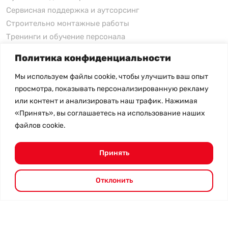
Сервисная поддержка и аутсорсинг
Строительно монтажные работы
Тренинги и обучение персонала
Политика конфиденциальности
xFusion
Мы используем файлы cookie, чтобы улучшить ваш опыт
xFusion
просмотра, показывать персонализированную рекламу
xFusion AI Solution
или контент и анализировать наш трафик. Нажимая
«Принять», вы соглашаетесь на использование наших
Цены на товары не являются публичной офертой и
файлов cookie.
могут меняться в зависимости от курса валют
- Политика конфиденциальности
- Возврат товара
Принять
© 2026.
SHANGHAI SYSTEM ENGINEERING.
Все права
защищены.
Отклонить