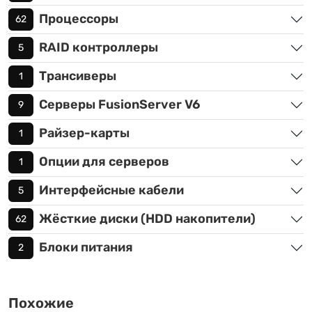
Процессоры
62
RAID контроллеры
5
Трансиверы
1
Серверы FusionServer V6
9
Райзер-карты
1
Опции для серверов
1
Интерфейсные кабели
5
Жёсткие диски (HDD накопители)
62
Блоки питания
2
Похожие