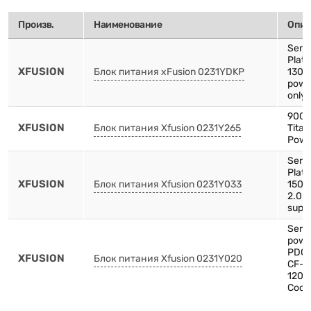
Произв.
Наименование
Опис
Serv
Plat
XFUSION
Блок питания xFusion 0231YDKP
1300
powe
only 
900
XFUSION
Блок питания Xfusion 0231Y265
Tita
Powe
Serv
Plat
XFUSION
Блок питания Xfusion 0231Y033
1500
2.0 
supp
Serv
powe
PDC1
XFUSION
Блок питания Xfusion 0231Y020
CF-
1200
Cooli