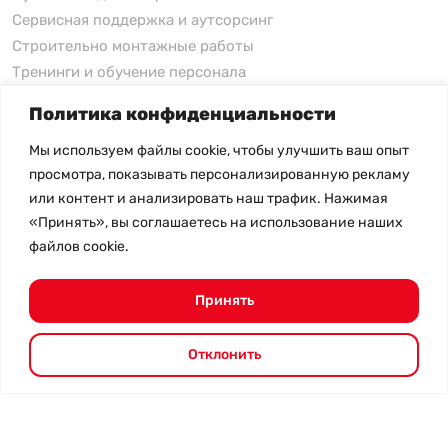
Сервисная поддержка и аутсорсинг
Строительно монтажные работы
Тренинги и обучение персонала
Политика конфиденциальности
xFusion
Мы используем файлы cookie, чтобы улучшить ваш опыт
xFusion
просмотра, показывать персонализированную рекламу
xFusion AI Solution
или контент и анализировать наш трафик. Нажимая
«Принять», вы соглашаетесь на использование наших
Цены на товары не являются публичной офертой и
файлов cookie.
могут меняться в зависимости от курса валют
- Политика конфиденциальности
- Возврат товара
Принять
© 2026.
SHANGHAI SYSTEM ENGINEERING.
Все права
защищены.
Отклонить