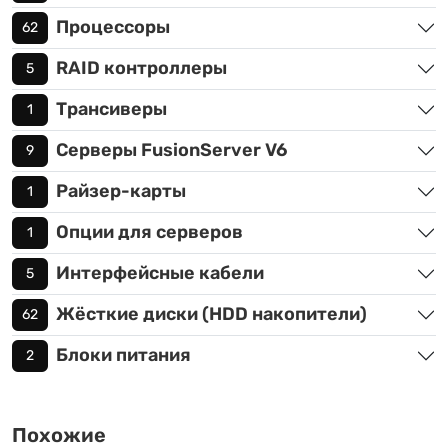
Процессоры
62
RAID контроллеры
5
Трансиверы
1
Серверы FusionServer V6
9
Райзер-карты
1
Опции для серверов
1
Интерфейсные кабели
5
Жёсткие диски (HDD накопители)
62
Блоки питания
2
Похожие