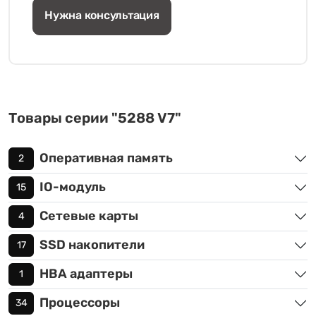
Нужна консультация
Товары серии "5288 V7"
Оперативная память
2
IO-модуль
15
Сетевые карты
4
SSD накопители
17
HBA адаптеры
1
Процессоры
34