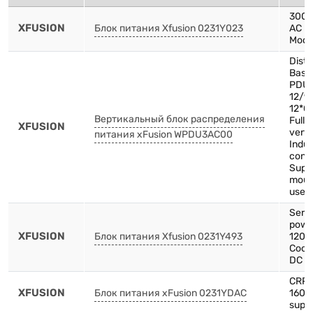
3000
XFUSION
Блок питания Xfusion 0231Y023
AC P
Modu
Distr
Basic
PDU
12/9
12*C
Вертикальный блок распределения
Full 
XFUSION
verti
питания xFusion WPDU3AC00
Indus
conn
Supp
mount
use
Serv
pow
XFUSION
Блок питания Xfusion 0231Y493
1200
Cooli
DC p
CRPS
XFUSION
Блок питания xFusion 0231YDAC
1600
supp