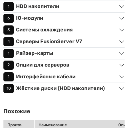
HDD накопители
1
IO-модули
6
Системы охлаждения
3
Серверы FusionServer V7
4
Райзер-карты
1
Опции для серверов
2
Интерфейсные кабели
1
Жёсткие диски (HDD накопители)
10
Похожие
Произв.
Наименование
Опис