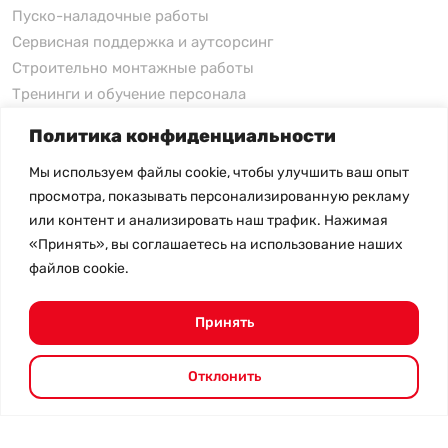
Пуско-наладочные работы
Сервисная поддержка и аутсорсинг
Строительно монтажные работы
Тренинги и обучение персонала
Политика конфиденциальности
xFusion
Мы используем файлы cookie, чтобы улучшить ваш опыт
xFusion
просмотра, показывать персонализированную рекламу
xFusion AI Solution
или контент и анализировать наш трафик. Нажимая
«Принять», вы соглашаетесь на использование наших
Цены на товары не являются публичной офертой и
файлов cookie.
могут меняться в зависимости от курса валют
- Политика конфиденциальности
- Возврат товара
Принять
© 2026.
SHANGHAI SYSTEM ENGINEERING.
Все права
защищены.
Отклонить