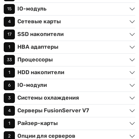
IO-модуль
15
Сетевые карты
4
SSD накопители
17
HBA адаптеры
1
Процессоры
33
HDD накопители
1
IO-модули
6
Системы охлаждения
3
Серверы FusionServer V7
4
Райзер-карты
1
Опции для серверов
2