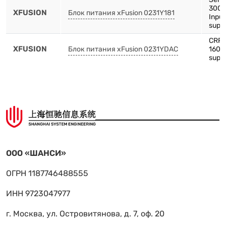
3000
XFUSION
Блок питания xFusion 0231Y181
Inpu
supp
CRPS
XFUSION
Блок питания xFusion 0231YDAC
1600
supp
ООО «ШАНСИ»
ОГРН 1187746488555
ИНН 9723047977
г. Москва, ул. Островитянова, д. 7, оф. 20