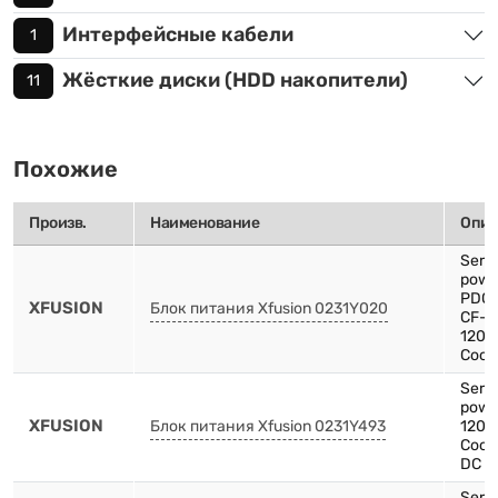
Интерфейсные кабели
1
Жёсткие диски (HDD накопители)
11
Похожие
Произв.
Наименование
Опис
Serv
powe
PDC1
XFUSION
Блок питания Xfusion 0231Y020
CF-
1200
Cooli
Serv
pow
XFUSION
Блок питания Xfusion 0231Y493
1200
Cooli
DC p
Serve