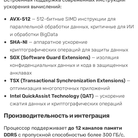
Встроенная поддержка современных инструкций
ускорения вычислений:
AVX-512
— 512-битные SIMD инструкции для
параллельной обработки данных, критичные для ИИ
и обработки BigData
SHA-NI
— аппаратное ускорение
криптографических операций для защиты данных
SGX (Software Guard Extensions)
— изоляция
конфиденциальных данных и кода в защищенных
анклавах
TSX (Transactional Synchronization Extensions)
—
оптимизация многопоточных приложений
Intel QuickAssist Technology (QAT)
— ускорение
сжатия данных и криптографических операций
Производительность и интеграция
Процессор поддерживает
до 12 каналов памяти
DDR5
с пропускной способностью более 300 ГБ/с,