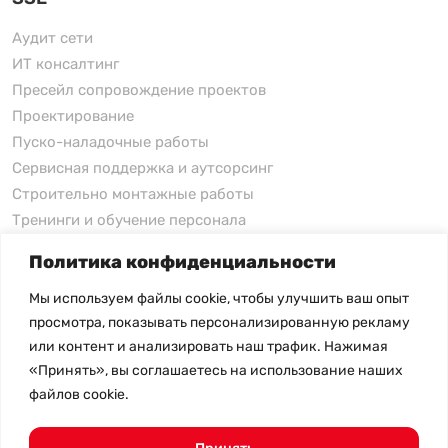
Аудит сети
ИТ консалтинг
Пресейл сопровождение проектов
Проектирование
Пуско-наладочные работы
Сервисная поддержка и аутсорсинг
Строительно монтажные работы
Тренинги и обучение персонала
Политика конфиденциальности
xFusion
Мы используем файлы cookie, чтобы улучшить ваш опыт
xFusion
просмотра, показывать персонализированную рекламу
xFusion AI Solution
или контент и анализировать наш трафик. Нажимая
«Принять», вы соглашаетесь на использование наших
Цены на товары не являются публичной офертой и
файлов cookie.
могут меняться в зависимости от курса валют
- Политика конфиденциальности
- Возврат товара