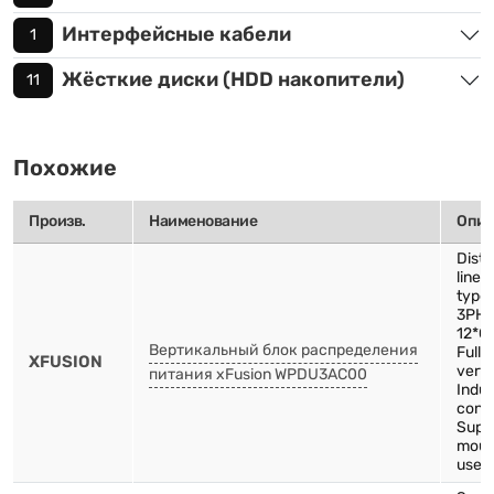
Интерфейсные кабели
1
Жёсткие диски (HDD накопители)
11
Похожие
Произв.
Наименование
Опис
Distr
line-
type
3PH-
12*C
Вертикальный блок распределения
Full 
XFUSION
verti
питания xFusion WPDU3AC00
Indus
conn
Supp
mount
use