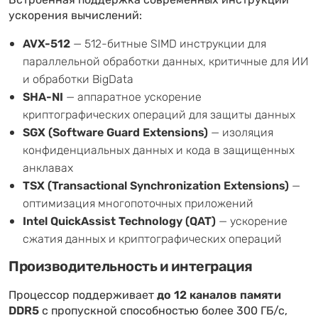
Встроенная поддержка современных инструкций
ускорения вычислений:
AVX-512
— 512-битные SIMD инструкции для
параллельной обработки данных, критичные для ИИ
и обработки BigData
SHA-NI
— аппаратное ускорение
криптографических операций для защиты данных
SGX (Software Guard Extensions)
— изоляция
конфиденциальных данных и кода в защищенных
анклавах
TSX (Transactional Synchronization Extensions)
—
оптимизация многопоточных приложений
Intel QuickAssist Technology (QAT)
— ускорение
сжатия данных и криптографических операций
Производительность и интеграция
Процессор поддерживает
до 12 каналов памяти
DDR5
с пропускной способностью более 300 ГБ/с,