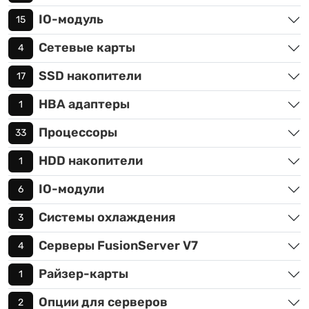
IO-модуль
15
Сетевые карты
4
SSD накопители
17
HBA адаптеры
1
Процессоры
33
HDD накопители
1
IO-модули
6
Системы охлаждения
3
Серверы FusionServer V7
4
Райзер-карты
1
Опции для серверов
2