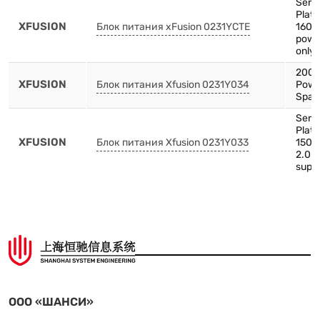
Serv
Plat
XFUSION
Блок питания xFusion 0231YCTE
1600
powe
only 
2000
XFUSION
Блок питания Xfusion 0231Y034
Powe
Spare
Serv
Plat
XFUSION
Блок питания Xfusion 0231Y033
1500
2.0 
supp
ООО «ШАНСИ»