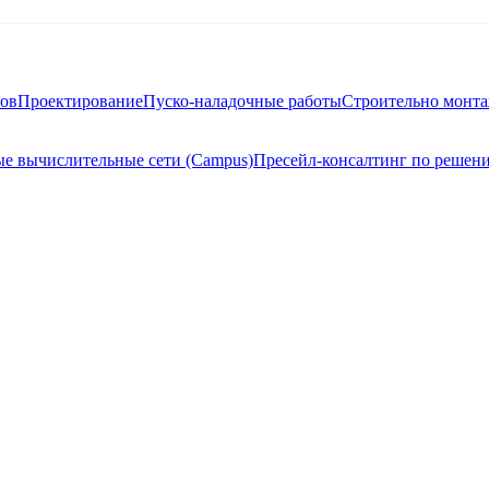
тов
Проектирование
Пуско-наладочные работы
Строительно монт
е вычислительные сети (Campus)
Пресейл-консалтинг по решен