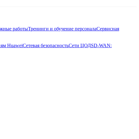
ажные работы
Тренинги и обучение персонала
Сервисная
иям Huawei
Сетевая безопасность
Сети ЦОД
SD-WAN: