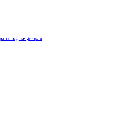
p.ru
info@sse-group.ru