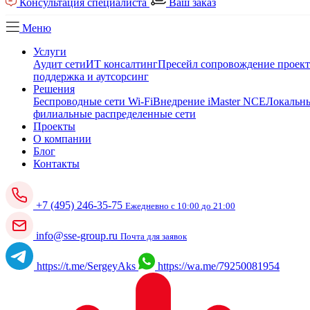
Консультация специалиста
Ваш заказ
Меню
Услуги
Аудит сети
ИТ консалтинг
Пресейл сопровождение проек
поддержка и аутсорсинг
Решения
Беспроводные сети Wi-Fi
Внедрение iMaster NCE
Локальны
филиальные распределенные сети
Проекты
О компании
Блог
Контакты
+7 (495) 246-35-75
Ежедневно с 10:00 до 21:00
info@sse-group.ru
Почта для заявок
https://t.me/SergeyAks
https://wa.me/79250081954