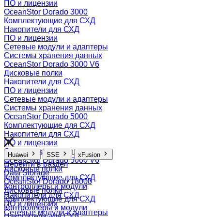
ПО и лицензии
OceanStor Dorado 3000
Комплектующие для СХД
Накопители для СХД
ПО и лицензии
Сетевые модули и адаптеры
Системы хранения данных
OceanStor Dorado 3000 V6
Дисковые полки
Накопители для СХД
ПО и лицензии
Сетевые модули и адаптеры
Системы хранения данных
OceanStor Dorado 5000
Комплектующие для СХД
Накопители для СХД
ПО и лицензии
Системы хранения данных
Huawei
SSE
xFusion
OceanStor Dorado 5000 V6
Перейти в раздел
Дисковые полки
Data Storage
Комплектующие для СХД
OceanStor Dorado 18000
Контроллеры и модули
Дисковые полки
Накопители для СХД
Комплектующие для СХД
ПО и лицензии
Контроллеры и модули
Сетевые модули и адаптеры
Накопители для СХД