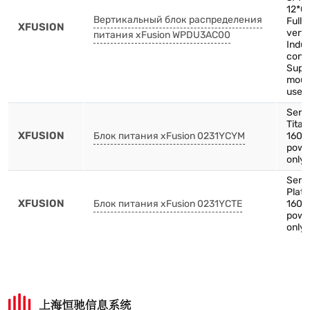
12*C
Вертикальный блок распределения
Full 
XFUSION
verti
питания xFusion WPDU3AC00
Indus
conn
Supp
mount
use
Serv
Tita
XFUSION
Блок питания xFusion 0231YCYM
1600
powe
only 
Serv
Plat
XFUSION
Блок питания xFusion 0231YCTE
1600
powe
only 