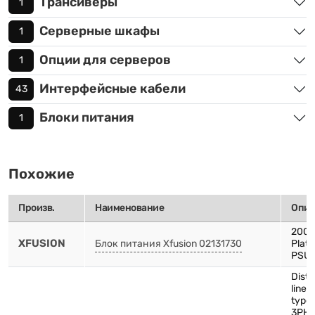
Трансиверы
1
Серверные шкафы
1
Опции для серверов
1
Интерфейсные кабели
43
Блоки питания
1
Похожие
Произв.
Наименование
Опис
200
XFUSION
Блок питания Xfusion 02131730
Plat
PSU
Distr
line-
type
3PH-