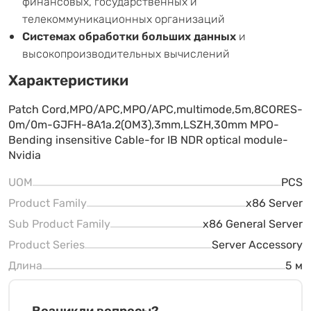
финансовых, государственных и
телекоммуникационных организаций
Системах обработки больших данных
и
высокопроизводительных вычислений
Характеристики
Patch Cord,MPO/APC,MPO/APC,multimode,5m,8CORES-
0m/0m-GJFH-8A1a.2(OM3),3mm,LSZH,30mm MPO-
Bending insensitive Cable-for IB NDR optical module-
Nvidia
UOM
PCS
Product Family
x86 Server
Sub Product Family
x86 General Server
Product Series
Server Accessory
Длина
5 м