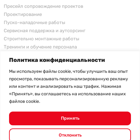
Пресейл сопровождение проектов
Проектирование
Пуско-наладочные работы
Сервисная поддержка и аутсорсинг
Строительно монтажные работы
Тренинги и обучение персонала
Политика конфиденциальности
xFusion
Мы используем файлы cookie, чтобы улучшить ваш опыт
xFusion
просмотра, показывать персонализированную рекламу
xFusion AI Solution
или контент и анализировать наш трафик. Нажимая
«Принять», вы соглашаетесь на использование наших
Цены на товары не являются публичной офертой и
файлов cookie.
могут меняться в зависимости от курса валют
- Политика конфиденциальности
- Возврат товара
Принять
© 2026.
SHANGHAI SYSTEM ENGINEERING.
Все права
защищены.
Отклонить