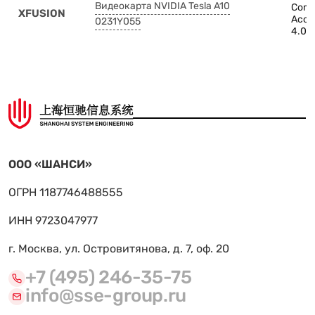
Видеокарта NVIDIA Tesla A10
Comp
XFUSION
Acce
0231Y055
4.0 x
ООО «ШАНСИ»
ОГРН 1187746488555
ИНН 9723047977
г. Москва, ул. Островитянова, д. 7, оф. 20
+7 (495) 246-35-75
info@sse-group.ru