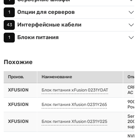
Опции для серверов
1
Интерфейсные кабели
43
Блоки питания
1
Похожие
Произв.
Наименование
Опис
CRPS
XFUSION
Блок питания xFusion 0231YDAT
AC p
900W
XFUSION
Блок питания Xfusion 0231Y265
Powe
Serve
XFUSION
Блок питания Xfusion 0231Y025
2000
supp
NVIDI