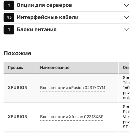
Опции для серверов
1
Интерфейсные кабели
43
Блоки питания
1
Похожие
Произв.
Наименование
Опис
Serv
Tita
XFUSION
Блок питания xFusion 0231YCYM
1600
powe
only 
Serv
Plat
XFUSION
Блок питания Xfusion 02313XSF
Versi
powe
ST