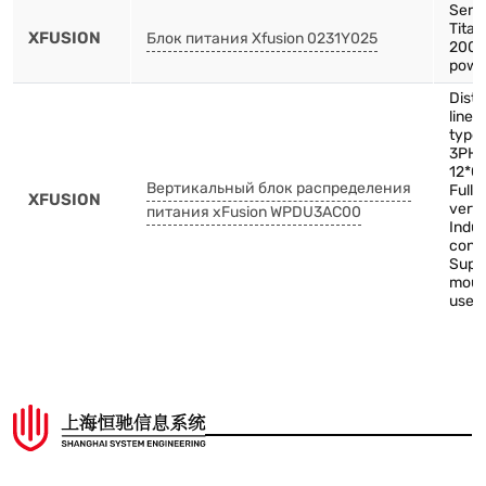
Serv
Tita
XFUSION
Блок питания Xfusion 0231Y025
2000
powe
Distr
line-
type
3PH-
12*C
Вертикальный блок распределения
Full 
XFUSION
verti
питания xFusion WPDU3AC00
Indus
conn
Supp
mount
use