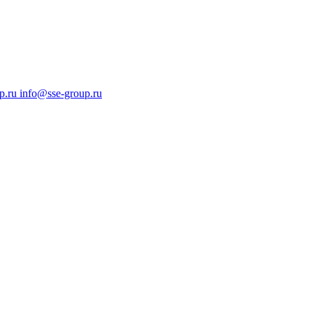
p.ru
info@sse-group.ru