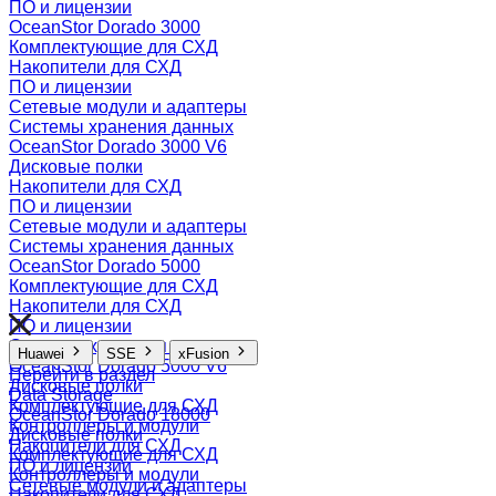
ПО и лицензии
OceanStor Dorado 3000
Комплектующие для СХД
Накопители для СХД
ПО и лицензии
Сетевые модули и адаптеры
Системы хранения данных
OceanStor Dorado 3000 V6
Дисковые полки
Накопители для СХД
ПО и лицензии
Сетевые модули и адаптеры
Системы хранения данных
OceanStor Dorado 5000
Комплектующие для СХД
Накопители для СХД
ПО и лицензии
Системы хранения данных
Huawei
SSE
xFusion
OceanStor Dorado 5000 V6
Перейти в раздел
Дисковые полки
Data Storage
Комплектующие для СХД
OceanStor Dorado 18000
Контроллеры и модули
Дисковые полки
Накопители для СХД
Комплектующие для СХД
ПО и лицензии
Контроллеры и модули
Сетевые модули и адаптеры
Накопители для СХД