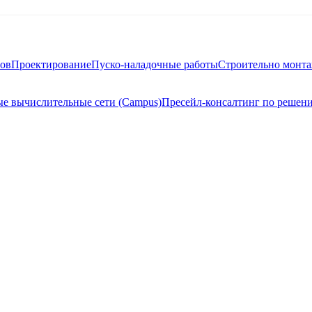
тов
Проектирование
Пуско-наладочные работы
Строительно монт
е вычислительные сети (Campus)
Пресейл-консалтинг по решен