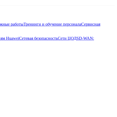
ажные работы
Тренинги и обучение персонала
Сервисная
иям Huawei
Сетевая безопасность
Сети ЦОД
SD-WAN: