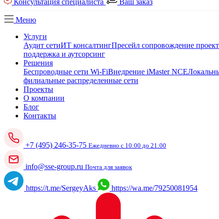
Консультация специалиста
Ваш заказ
Меню
Услуги
Аудит сети
ИТ консалтинг
Пресейл сопровождение проек
поддержка и аутсорсинг
Решения
Беспроводные сети Wi-Fi
Внедрение iMaster NCE
Локальны
филиальные распределенные сети
Проекты
О компании
Блог
Контакты
+7 (495) 246-35-75
Ежедневно с 10:00 до 21:00
info@sse-group.ru
Почта для заявок
https://t.me/SergeyAks
https://wa.me/79250081954