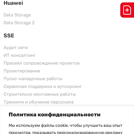
Huawei
Data Storage
Data Storage 2
SSE
Аудит сети
ИТ консалтинг
Пресейл сопровождение проектов
Проектирование
Пуско-наладочные работы
Сервисная поддержка и аутсорсинг
Строительно монтажные работы
Тренинги и обучение персонала
Политика конфиденциальности
xFusion
Мы используем файлы cookie, чтобы улучшить ваш опыт
xFusion
просмотра, показывать персонализированную рекламу