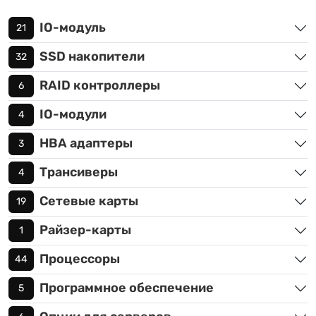
IO-модуль
21
SSD накопители
32
RAID контроллеры
6
IO-модули
4
HBA адаптеры
3
Трансиверы
4
Сетевые карты
19
Райзер-карты
1
Процессоры
44
Программное обеспечение
5