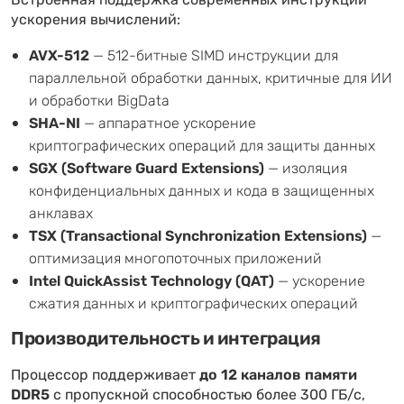
Встроенная поддержка современных инструкций
ускорения вычислений:
AVX-512
— 512-битные SIMD инструкции для
параллельной обработки данных, критичные для ИИ
и обработки BigData
SHA-NI
— аппаратное ускорение
криптографических операций для защиты данных
SGX (Software Guard Extensions)
— изоляция
конфиденциальных данных и кода в защищенных
анклавах
TSX (Transactional Synchronization Extensions)
—
оптимизация многопоточных приложений
Intel QuickAssist Technology (QAT)
— ускорение
сжатия данных и криптографических операций
Производительность и интеграция
Процессор поддерживает
до 12 каналов памяти
DDR5
с пропускной способностью более 300 ГБ/с,