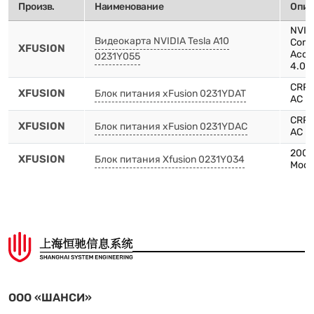
Произв.
Наименование
Опис
NVIDI
Видеокарта NVIDIA Tesla A10
Comp
XFUSION
Acce
0231Y055
4.0 x
CRPS
XFUSION
Блок питания xFusion 0231YDAT
AC p
CRPS
XFUSION
Блок питания xFusion 0231YDAC
AC p
2000
XFUSION
Блок питания Xfusion 0231Y034
Modu
ООО «ШАНСИ»