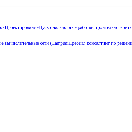
тов
Проектирование
Пуско-наладочные работы
Строительно монт
е вычислительные сети (Campus)
Пресейл-консалтинг по решен