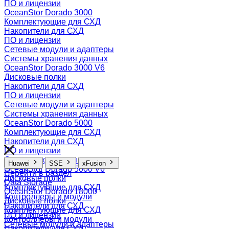
ПО и лицензии
OceanStor Dorado 3000
Комплектующие для СХД
Накопители для СХД
ПО и лицензии
Сетевые модули и адаптеры
Системы хранения данных
OceanStor Dorado 3000 V6
Дисковые полки
Накопители для СХД
ПО и лицензии
Сетевые модули и адаптеры
Системы хранения данных
OceanStor Dorado 5000
Комплектующие для СХД
Накопители для СХД
ПО и лицензии
Системы хранения данных
Huawei
SSE
xFusion
OceanStor Dorado 5000 V6
Перейти в раздел
Дисковые полки
Data Storage
Комплектующие для СХД
OceanStor Dorado 18000
Контроллеры и модули
Дисковые полки
Накопители для СХД
Комплектующие для СХД
ПО и лицензии
Контроллеры и модули
Сетевые модули и адаптеры
Накопители для СХД