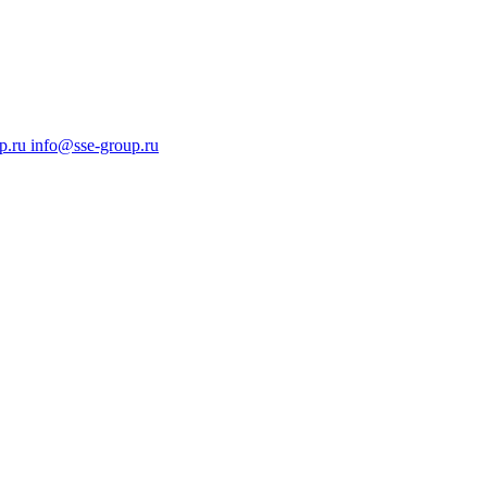
p.ru
info@sse-group.ru