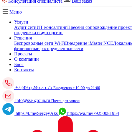
Консультация специалиста
Ваш заказ
Меню
Услуги
Аудит сети
ИТ консалтинг
Пресейл сопровождение проек
поддержка и аутсорсинг
Решения
Беспроводные сети Wi-Fi
Внедрение iMaster NCE
Локальны
филиальные распределенные сети
Проекты
О компании
Блог
Контакты
+7 (495) 246-35-75
Ежедневно с 10:00 до 21:00
info@sse-group.ru
Почта для заявок
https://t.me/SergeyAks
https://wa.me/79250081954