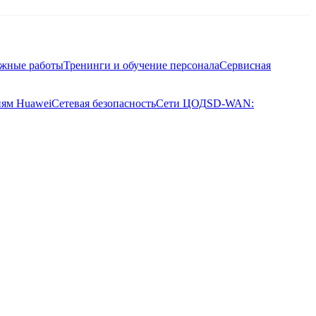
ажные работы
Тренинги и обучение персонала
Сервисная
иям Huawei
Сетевая безопасность
Сети ЦОД
SD-WAN: