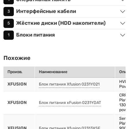
Интерфейсные кабели
3
Жёсткие диски (HDD накопители)
5
Блоки питания
1
Похожие
Произв.
Наименование
Опис
HVD
XFUSION
Блок питания Xfusion 0231Y021
Powe
CRP
Plat
XFUSION
Блок питания xFusion 0231YDAT
1300
powe
Serv
Plat
XFUSION
Блок питания Xfusion 02313XSF
900W