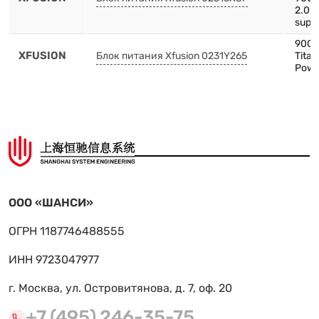
2.0 
supp
900
XFUSION
Блок питания Xfusion 0231Y265
Tita
Powe
ООО «ШАНСИ»
ОГРН 1187746488555
ИНН 9723047977
г. Москва, ул. Островитянова, д. 7, оф. 20
+7 (495) 246-35-75