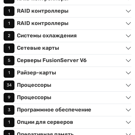
RAID контроллеры
1
RAID контроллеры
1
Системы охлаждения
2
Сетевые карты
1
Серверы FusionServer V6
5
Райзер-карты
1
Процессоры
34
Процессоры
9
Программное обеспечение
3
Опции для серверов
1
Оперативная память
1