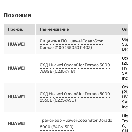
Похожие
Произв.
Наименование
Опис
Objec
Лицензия ПО Huawei OceanStor
HUAWEI
S3,Th
Dorado 2100 (8803011403)
DP,D
Ocea
(2U,
СХД Huawei OceanStor Dorado 5000
HUAWEI
HVDC
768GB (02357ATB)
SAS,
Inch
Ocea
(2U,
СХД Huawei OceanStor Dorado 5000
HUAWEI
HVDC
256GB (02357ASU)
SAS,
Inch
High
Трансивер Huawei OceanStor Dorado
Tran
HUAWEI
G,-6
8000 (34061300)
SMF,