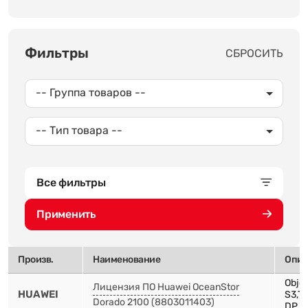
Фильтры
СБРОСИТЬ
-- Группа товаров --
-- Тип товара --
Все фильтры
Применить
Произв.
Наименование
Опис
Objec
Лицензия ПО Huawei OceanStor
HUAWEI
S3,Th
Dorado 2100 (8803011403)
DP,D