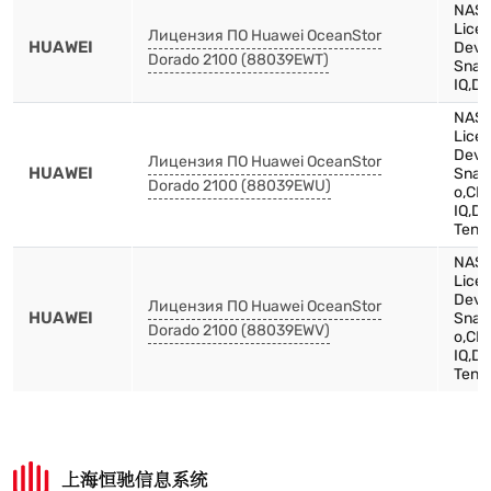
NAS E
Licen
Лицензия ПО Huawei OceanStor
HUAWEI
Devi
Dorado 2100 (88039EWT)
Snap
IQ,DN
NAS 
Licen
Devi
Лицензия ПО Huawei OceanStor
HUAWEI
Snap,
Dorado 2100 (88039EWU)
o,CD
IQ,D
Tena
NAS 
Licen
Devi
Лицензия ПО Huawei OceanStor
HUAWEI
Snap,
Dorado 2100 (88039EWV)
o,CD
IQ,D
Tenan