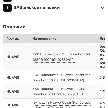
SAS дисковые полки
1
Похожие
Произв.
Наименование
Опис
Ocea
(2U,
СХД Huawei OceanStor Dorado 5000
HVDC
HUAWEI
RDMA
768GB 100GbE (02357ASR)
licab
Cabin
SSD-накопитель Huawei OceanStor
HUAWEI
3.84T
Dorado 2020 3.84TB (02356TUV)
SSD-накопитель Huawei OceanStor
HUAWEI
1.92T
Dorado 2020 1.92TB (02356TUJ)
IO-модуль Huawei OceanStor Dorado
4 po
HUAWEI
I/O 
8000 10Gb (03050RQA)