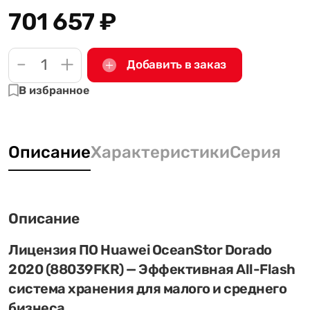
701 657
₽
-
+
Добавить в заказ
В избранное
Описание
Характеристики
Серия
Описание
Лицензия ПО Huawei OceanStor Dorado
2020 (88039FKR) — Эффективная All-Flash
система хранения для малого и среднего
бизнеса