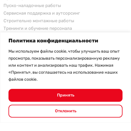
Пуско-наладочные работы
Сервисная поддержка и аутсорсинг
Строительно монтажные работы
Тренинги и обучение персонала
Политика конфиденциальности
xFusion
Мы используем файлы cookie, чтобы улучшить ваш опыт
xFusion
просмотра, показывать персонализированную рекламу
xFusion AI Solution
или контент и анализировать наш трафик. Нажимая
«Принять», вы соглашаетесь на использование наших
Цены на товары не являются публичной офертой и
файлов cookie.
могут меняться в зависимости от курса валют
- Политика конфиденциальности
- Возврат товара
Принять
© 2026.
SHANGHAI SYSTEM ENGINEERING.
Все права
защищены.
Отклонить