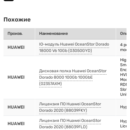
Похожие
Произв.
Наименование
Опис
IO-модуль Huawei OceanStor Dorado
4 por
HUAWEI
modu
18000 V6 10Gb (03050GYD)
High
Smar
Encl
Дисковая полка Huawei OceanStor
HVDC
HUAWEI
Dorado 8000 100Gb 100GbE
Modu
(02357AXM)
RDMA
Slots
Unit
Лицензия ПО Huawei OceanStor
HUAWEI
Hype
Dorado 2020 (88039FKY)
Лицензия ПО Huawei OceanStor
Hype
HUAWEI
Lice
Dorado 2020 (88039FLD)