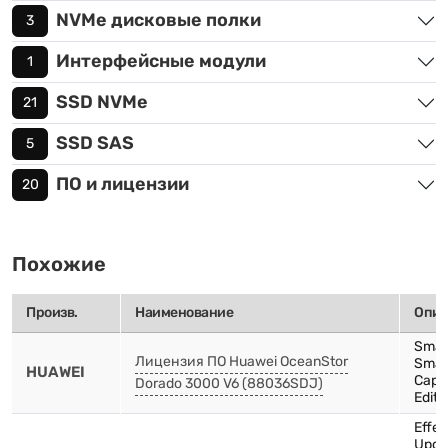
NVMe дисковые полки
3
Интерфейсные модули
1
SSD NVMe
21
SSD SAS
5
ПО и лицензии
20
Похожие
Произв.
Наименование
Опис
Smar
Лицензия ПО Huawei OceanStor
Smar
HUAWEI
Capa
Dorado 3000 V6 (88036SDJ)
Editi
Effec
Upgr