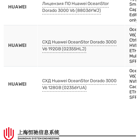
Лицензия ПО Huawei OceanStor
Smar
HUAWEI
Capa
Dorado 3000 V6 (88036YWJ)
Editi
only 
Ocea
V6(2
Ctrl
СХД Huawei OceanStor Dorado 3000
HUAWEI
HVDC
V6 192GB (02355HLJ)
ETH,
Mult
SFP+
Ocea
V6(2U
СХД Huawei OceanStor Dorado 3000
NVME
HUAWEI
Cach
V6 128GB (02356YUA)
ETH(
SFP+