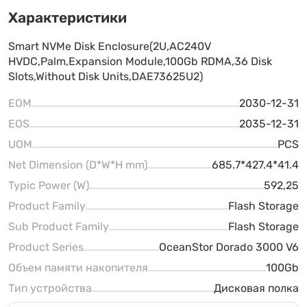
Характеристики
Smart NVMe Disk Enclosure(2U,AC240V
HVDC,Palm,Expansion Module,100Gb RDMA,36 Disk
Slots,Without Disk Units,DAE73625U2)
EOM
2030-12-31
EOS
2035-12-31
UOM
PCS
Net Dimension (D*W*H mm)
685.7*427.4*41.4
Typic Power (W)
592,25
Product Family
Flash Storage
Sub Product Family
Flash Storage
Product Series
OceanStor Dorado 3000 V6
Объем памяти накопителя
100Gb
Тип устройства
Дисковая полка