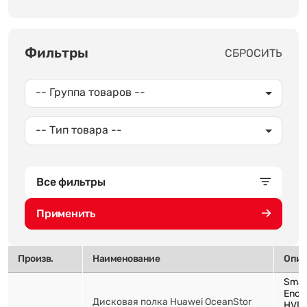
Фильтры
СБРОСИТЬ
-- Группа товаров --
-- Тип товара --
Все фильтры
Применить
Произв.
Наименование
Опис
Smar
Encl
Дисковая полка Huawei OceanStor
HVDC