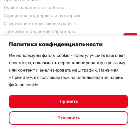
Пуско-наладочные работы
Сервисная поддержка и аутсорсинг
Строительно монтажные работы
Тренинги и обучение персонала
Политика конфиденциальности
xFusion
Мы используем файлы cookie, чтобы улучшить ваш опыт
xFusion
просмотра, показывать персонализированную рекламу
xFusion AI Solution
или контент и анализировать наш трафик. Нажимая
«Принять», вы соглашаетесь на использование наших
Цены на товары не являются публичной офертой и
файлов cookie.
могут меняться в зависимости от курса валют
- Политика конфиденциальности
- Возврат товара
Принять
© 2026.
SHANGHAI SYSTEM ENGINEERING.
Все права
защищены.
Отклонить