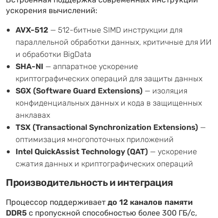
Встроенная поддержка современных инструкций
ускорения вычислений:
AVX-512
— 512-битные SIMD инструкции для
параллельной обработки данных, критичные для ИИ
и обработки BigData
SHA-NI
— аппаратное ускорение
криптографических операций для защиты данных
SGX (Software Guard Extensions)
— изоляция
конфиденциальных данных и кода в защищенных
анклавах
TSX (Transactional Synchronization Extensions)
—
оптимизация многопоточных приложений
Intel QuickAssist Technology (QAT)
— ускорение
сжатия данных и криптографических операций
Производительность и интеграция
Процессор поддерживает
до 12 каналов памяти
DDR5
с пропускной способностью более 300 ГБ/с,