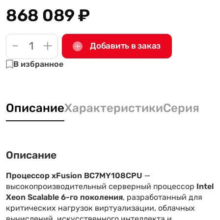
868 089
₽
-
+
Добавить в заказ
В избранное
Описание
Характеристики
Серия
Описание
Процессор xFusion BC7MY108CPU
—
высокопроизводительный серверный процессор
Intel
Xeon Scalable 6-го поколения
, разработанный для
критических нагрузок виртуализации, облачных
вычислений, искусственного интеллекта и