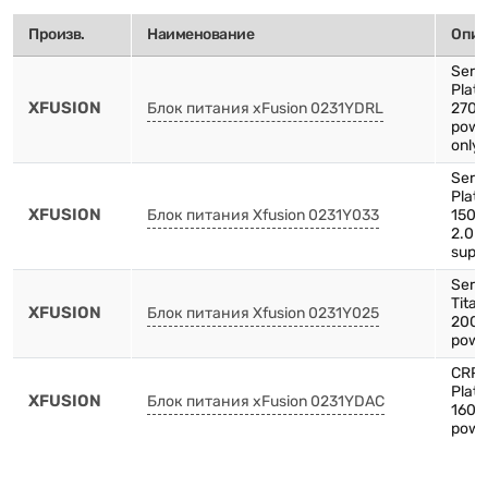
Произв.
Наименование
Опис
Serv
Plat
XFUSION
Блок питания xFusion 0231YDRL
2700
powe
only 
Serv
Plat
XFUSION
Блок питания Xfusion 0231Y033
1500
2.0 
supp
Serv
Tita
XFUSION
Блок питания Xfusion 0231Y025
2000
powe
CRP
Plat
XFUSION
Блок питания xFusion 0231YDAC
1600
powe