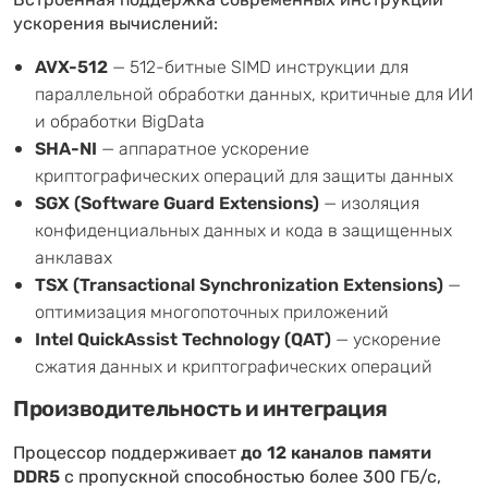
Встроенная поддержка современных инструкций
ускорения вычислений:
AVX-512
— 512-битные SIMD инструкции для
параллельной обработки данных, критичные для ИИ
и обработки BigData
SHA-NI
— аппаратное ускорение
криптографических операций для защиты данных
SGX (Software Guard Extensions)
— изоляция
конфиденциальных данных и кода в защищенных
анклавах
TSX (Transactional Synchronization Extensions)
—
оптимизация многопоточных приложений
Intel QuickAssist Technology (QAT)
— ускорение
сжатия данных и криптографических операций
Производительность и интеграция
Процессор поддерживает
до 12 каналов памяти
DDR5
с пропускной способностью более 300 ГБ/с,