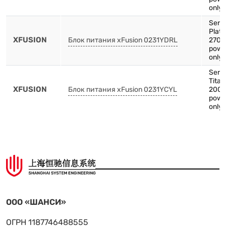
only 
Serv
Plat
XFUSION
Блок питания xFusion 0231YDRL
2700
powe
only 
Serv
Tita
XFUSION
Блок питания xFusion 0231YCYL
2000
powe
only 
ООО «ШАНСИ»
ОГРН 1187746488555