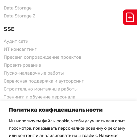
Data Storage
Data Storage 2
SSE
Аудит сети
ИТ консалтинг
Пресейл сопровождение проектов
Проектирование
Пуско-наладочные работы
Сервисная поддержка и аутсорсинг
Строительно монтажные работы
Тренинги и обучение персонала
Политика конфиденциальности
xFusion
Мы используем файлы cookie, чтобы улучшить ваш опыт
xFusion
просмотра, показывать персонализированную рекламу
xFusion AI Solution
или контент и анализировать наш трафик. Нажимая