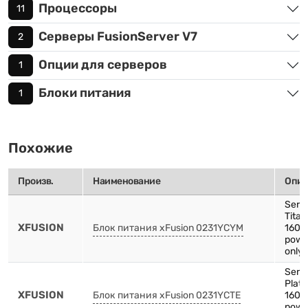
Процессоры
11
Серверы FusionServer V7
2
Опции для серверов
1
Блоки питания
1
Похожие
Произв.
Наименование
Опис
Serv
Tita
XFUSION
Блок питания xFusion 0231YCYM
1600
powe
only 
Serv
Plat
XFUSION
Блок питания xFusion 0231YCTE
1600
powe