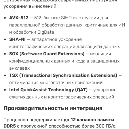
Встроенная поддержка современных инструкций
ускорения вычислений:
AVX-512
— 512-битные SIMD инструкции для
параллельной обработки данных, критичные для ИИ
и обработки BigData
SHA-NI
— аппаратное ускорение
криптографических операций для защиты данных
SGX (Software Guard Extensions)
— изоляция
конфиденциальных данных и кода в защищенных
анклавах
TSX (Transactional Synchronization Extensions)
—
оптимизация многопоточных приложений
Intel QuickAssist Technology (QAT)
— ускорение
сжатия данных и криптографических операций
Производительность и интеграция
Процессор поддерживает
до 12 каналов памяти
DDR5
с пропускной способностью более 300 ГБ/с,