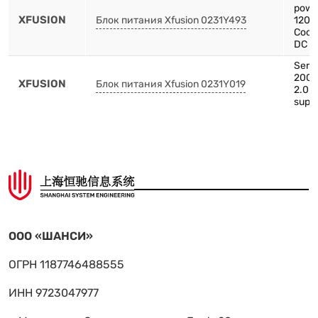
pow
XFUSION
Блок питания Xfusion 0231Y493
1200
Cooli
DC p
Serve
2000
XFUSION
Блок питания Xfusion 0231Y019
2.0 
supp
ООО «ШАНСИ»
ОГРН 1187746488555
ИНН 9723047977