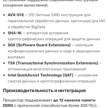
Встроенная поддержка современных инструкций
ускорения вычислений:
AVX-512
— 512-битные SIMD инструкции для
параллельной обработки данных, критичные для ИИ
и обработки BigData
SHA-NI
— аппаратное ускорение
криптографических операций для защиты данных
SGX (Software Guard Extensions)
— изоляция
конфиденциальных данных и кода в защищенных
анклавах
TSX (Transactional Synchronization Extensions)
—
оптимизация многопоточных приложений
Intel QuickAssist Technology (QAT)
— ускорение
сжатия данных и криптографических операций
Производительность и интеграция
Процессор поддерживает
до 12 каналов памяти
DDR5
с пропускной способностью более 300 ГБ/с,