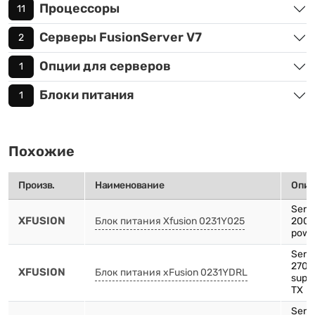
Процессоры
11
Серверы FusionServer V7
2
Опции для серверов
1
Блоки питания
1
Похожие
Произв.
Наименование
Опис
Serve
XFUSION
Блок питания Xfusion 0231Y025
2000
powe
Serve
2700
XFUSION
Блок питания xFusion 0231YDRL
suppl
TX
Serv