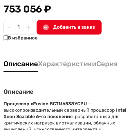
753 056
₽
-
+
Добавить в заказ
В избранное
Описание
Характеристики
Серия
Описание
Процессор xFusion BC7M6538YCPU
—
высокопроизводительный серверный процессор
Intel
Xeon Scalable 6-го поколения
, разработанный для
критических нагрузок виртуализации, облачных
вычислений, искусственного интеллекта и