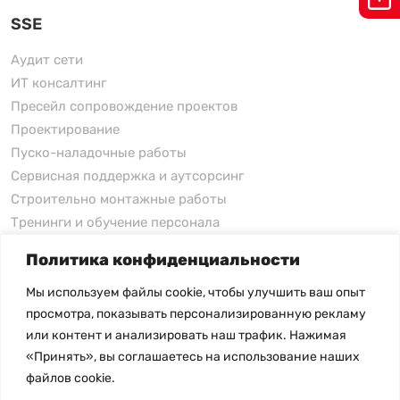
SSE
Аудит сети
ИТ консалтинг
Пресейл сопровождение проектов
Проектирование
Пуско-наладочные работы
Сервисная поддержка и аутсорсинг
Строительно монтажные работы
Тренинги и обучение персонала
Политика конфиденциальности
xFusion
Мы используем файлы cookie, чтобы улучшить ваш опыт
xFusion
просмотра, показывать персонализированную рекламу
xFusion AI Solution
или контент и анализировать наш трафик. Нажимая
«Принять», вы соглашаетесь на использование наших
Цены на товары не являются публичной офертой и
файлов cookie.
могут меняться в зависимости от курса валют