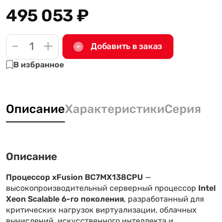
495 053
₽
-
+
Добавить в заказ
В избранное
Описание
Характеристики
Серия
Описание
Процессор xFusion BC7MX138CPU
—
высокопроизводительный серверный процессор
Intel
Xeon Scalable 6-го поколения
, разработанный для
критических нагрузок виртуализации, облачных
вычислений, искусственного интеллекта и