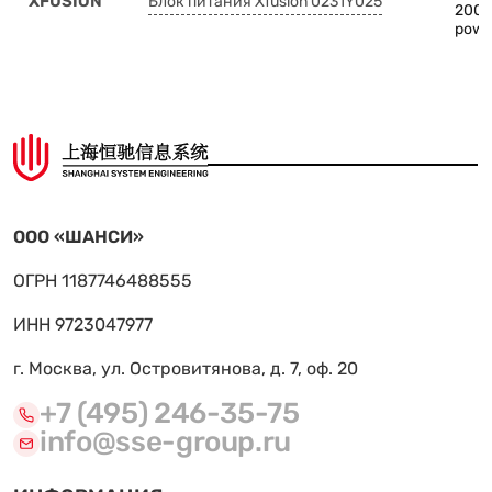
XFUSION
Блок питания Xfusion 0231Y025
2000
powe
ООО «ШАНСИ»
ОГРН 1187746488555
ИНН 9723047977
г. Москва, ул. Островитянова, д. 7, оф. 20
+7 (495) 246-35-75
info@sse-group.ru