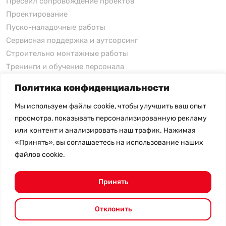
Пресейл сопровождение проектов
Проектирование
Пуско-наладочные работы
Сервисная поддержка и аутсорсинг
Строительно монтажные работы
Тренинги и обучение персонала
Политика конфиденциальности
xFusion
Мы используем файлы cookie, чтобы улучшить ваш опыт
xFusion
просмотра, показывать персонализированную рекламу
xFusion AI Solution
или контент и анализировать наш трафик. Нажимая
«Принять», вы соглашаетесь на использование наших
Цены на товары не являются публичной офертой и
файлов cookie.
могут меняться в зависимости от курса валют
- Политика конфиденциальности
- Возврат товара
Принять
© 2026.
SHANGHAI SYSTEM ENGINEERING.
Все права
защищены.
Отклонить