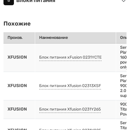
Блоки питания
6
Похожие
Произв.
Наименование
Опис
Serv
Plat
XFUSION
Блок питания xFusion 0231YCTE
1600
powe
only 
Serv
Plat
XFUSION
Блок питания Xfusion 02313XSF
900W
2.0 
supp
900
XFUSION
Блок питания Xfusion 0231Y265
Tita
Powe
Serv
Tita