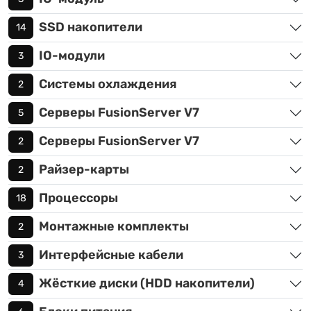
SSD накопители
14
IO-модули
3
Системы охлаждения
2
Серверы FusionServer V7
5
Серверы FusionServer V7
2
Райзер-карты
2
Процессоры
18
Монтажные комплекты
2
Интерфейсные кабели
3
Жёсткие диски (HDD накопители)
4