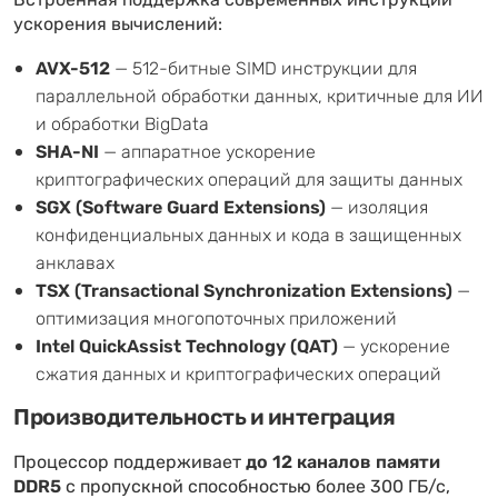
Встроенная поддержка современных инструкций
ускорения вычислений:
AVX-512
— 512-битные SIMD инструкции для
параллельной обработки данных, критичные для ИИ
и обработки BigData
SHA-NI
— аппаратное ускорение
криптографических операций для защиты данных
SGX (Software Guard Extensions)
— изоляция
конфиденциальных данных и кода в защищенных
анклавах
TSX (Transactional Synchronization Extensions)
—
оптимизация многопоточных приложений
Intel QuickAssist Technology (QAT)
— ускорение
сжатия данных и криптографических операций
Производительность и интеграция
Процессор поддерживает
до 12 каналов памяти
DDR5
с пропускной способностью более 300 ГБ/с,