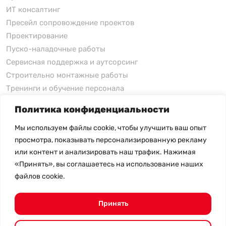
ИТ консалтинг
Пресейл сопровождение проектов
Проектирование
Пуско-наладочные работы
Сервисная поддержка и аутсорсинг
Строительно монтажные работы
Тренинги и обучение персонала
Политика конфиденциальности
xFusion
Мы используем файлы cookie, чтобы улучшить ваш опыт
xFusion
просмотра, показывать персонализированную рекламу
xFusion AI Solution
или контент и анализировать наш трафик. Нажимая
«Принять», вы соглашаетесь на использование наших
Цены на товары не являются публичной офертой и
файлов cookie.
могут меняться в зависимости от курса валют
- Политика конфиденциальности
- Возврат товара
Принять
© 2026.
SHANGHAI SYSTEM ENGINEERING.
Все права