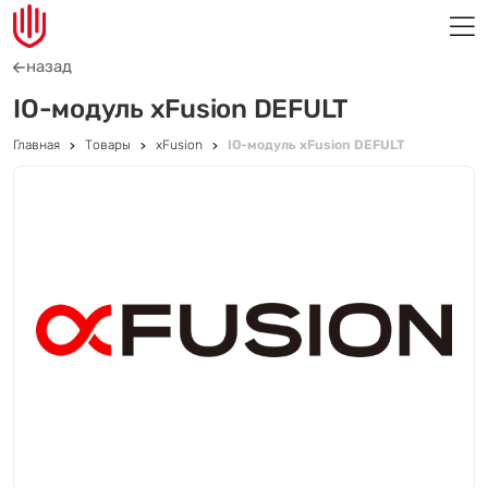
назад
IO-модуль xFusion DEFULT
Главная
Товары
xFusion
IO-модуль xFusion DEFULT