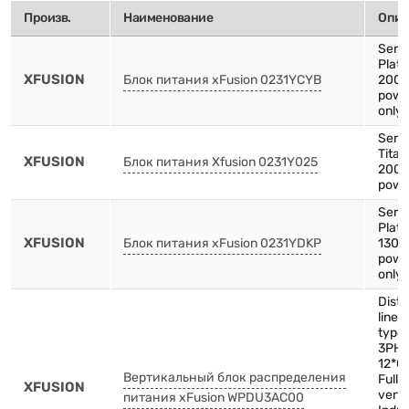
Произв.
Наименование
Опис
Serv
Plat
XFUSION
Блок питания xFusion 0231YCYB
2000
powe
only 
Serv
Tita
XFUSION
Блок питания Xfusion 0231Y025
2000
powe
Serv
Plat
XFUSION
Блок питания xFusion 0231YDKP
1300
powe
only 
Distr
line-
type
3PH-
12*C
Вертикальный блок распределения
Full 
XFUSION
verti
питания xFusion WPDU3AC00