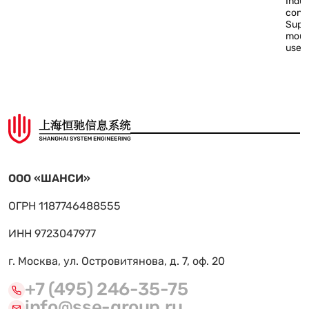
Indus
conn
Supp
mount
use
ООО «ШАНСИ»
ОГРН 1187746488555
ИНН 9723047977
г. Москва, ул. Островитянова, д. 7, оф. 20
+7 (495) 246-35-75
info@sse-group.ru