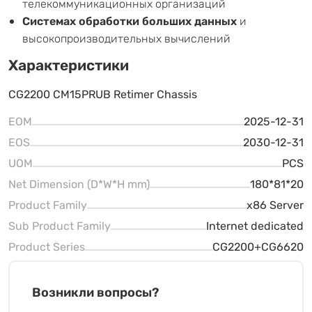
телекоммуникационных организаций
Системах обработки больших данных
и
высокопроизводительных вычислений
Характеристики
CG2200 CM15PRUB Retimer Chassis
EOM
2025-12-31
EOS
2030-12-31
UOM
PCS
Net Dimension (D*W*H mm)
180*81*20
Product Family
x86 Server
Sub Product Family
Internet dedicated
Product Series
CG2200+CG6620
Возникли вопросы?