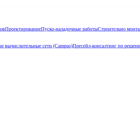
тов
Проектирование
Пуско-наладочные работы
Строительно монт
е вычислительные сети (Campus)
Пресейл-консалтинг по решен