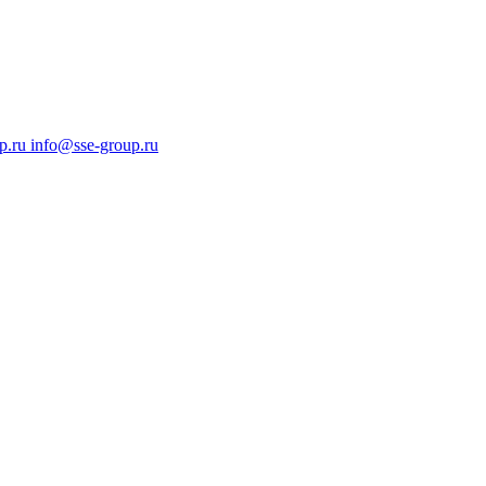
p.ru
info@sse-group.ru