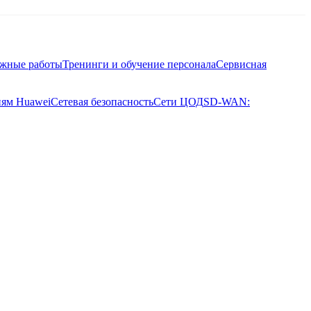
ажные работы
Тренинги и обучение персонала
Сервисная
иям Huawei
Сетевая безопасность
Сети ЦОД
SD-WAN: