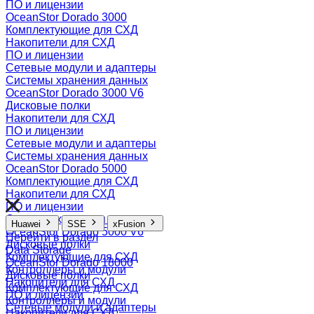
ПО и лицензии
OceanStor Dorado 3000
Комплектующие для СХД
Накопители для СХД
ПО и лицензии
Сетевые модули и адаптеры
Системы хранения данных
OceanStor Dorado 3000 V6
Дисковые полки
Накопители для СХД
ПО и лицензии
Сетевые модули и адаптеры
Системы хранения данных
OceanStor Dorado 5000
Комплектующие для СХД
Накопители для СХД
ПО и лицензии
Системы хранения данных
Huawei
SSE
xFusion
OceanStor Dorado 5000 V6
Перейти в раздел
Дисковые полки
Data Storage
Комплектующие для СХД
OceanStor Dorado 18000
Контроллеры и модули
Дисковые полки
Накопители для СХД
Комплектующие для СХД
ПО и лицензии
Контроллеры и модули
Сетевые модули и адаптеры
Накопители для СХД