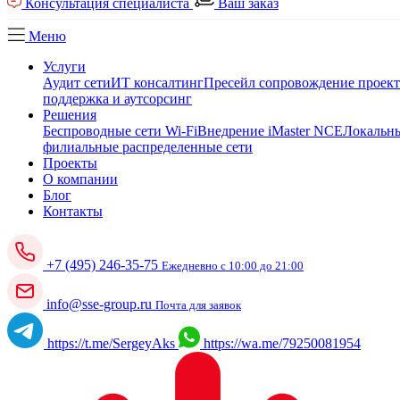
Консультация специалиста
Ваш заказ
Меню
Услуги
Аудит сети
ИТ консалтинг
Пресейл сопровождение проек
поддержка и аутсорсинг
Решения
Беспроводные сети Wi-Fi
Внедрение iMaster NCE
Локальны
филиальные распределенные сети
Проекты
О компании
Блог
Контакты
+7 (495) 246-35-75
Ежедневно с 10:00 до 21:00
info@sse-group.ru
Почта для заявок
https://t.me/SergeyAks
https://wa.me/79250081954