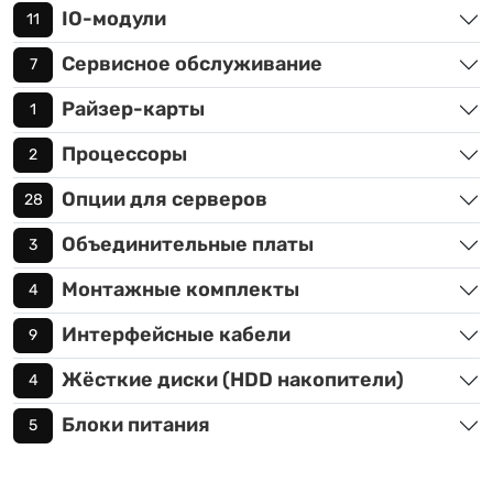
IO-модули
11
Сервисное обслуживание
7
Райзер-карты
1
Процессоры
2
Опции для серверов
28
Объединительные платы
3
Монтажные комплекты
4
Интерфейсные кабели
9
Жёсткие диски (HDD накопители)
4
Блоки питания
5