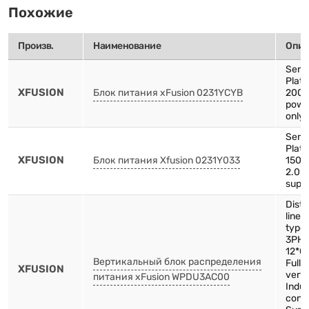
Похожие
Произв.
Наименование
Опис
Serv
Plat
XFUSION
Блок питания xFusion 0231YCYB
2000
powe
only 
Serv
Plat
XFUSION
Блок питания Xfusion 0231Y033
1500
2.0 
supp
Distr
line-
type
3PH-
12*C
Вертикальный блок распределения
Full 
XFUSION
verti
питания xFusion WPDU3AC00
Indus
conn