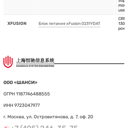
Supp
mount
use
CRPS
XFUSION
Блок питания xFusion 0231YDAT
1300
powe
ООО «ШАНСИ»
ОГРН 1187746488555
ИНН 9723047977
г. Москва, ул. Островитянова, д. 7, оф. 20