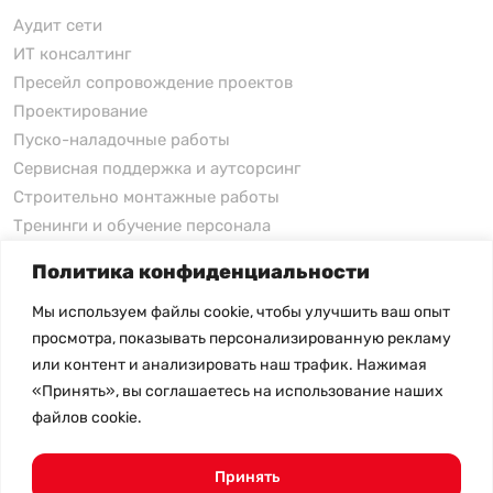
Аудит сети
ИТ консалтинг
Пресейл сопровождение проектов
Проектирование
Пуско-наладочные работы
Сервисная поддержка и аутсорсинг
Строительно монтажные работы
Тренинги и обучение персонала
Политика конфиденциальности
xFusion
Мы используем файлы cookie, чтобы улучшить ваш опыт
xFusion
просмотра, показывать персонализированную рекламу
xFusion AI Solution
или контент и анализировать наш трафик. Нажимая
«Принять», вы соглашаетесь на использование наших
Цены на товары не являются публичной офертой и
файлов cookie.
могут меняться в зависимости от курса валют
- Политика конфиденциальности
- Возврат товара
Принять