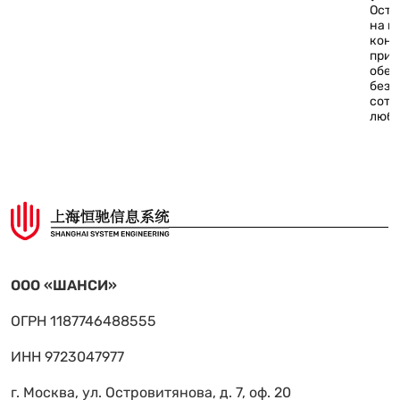
Оста
на г
конт
прил
обес
безо
сотр
любо
ООО «ШАНСИ»
ОГРН 1187746488555
ИНН 9723047977
г. Москва, ул. Островитянова, д. 7, оф. 20