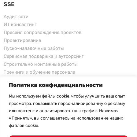
SSE
Аудит сети
ИТ консалтинг
Пресейл сопровождение проектов
Проектирование
Пуско-наладочные работы
Сервисная поддержка и аутсорсинг
Строительно монтажные работы
Тренинги и обучение персонала
Политика конфиденциальности
xFusion
Мы используем файлы cookie, чтобы улучшить ваш опыт
xFusion
просмотра, показывать персонализированную рекламу
xFusion AI Solution
или контент и анализировать наш трафик. Нажимая
«Принять», вы соглашаетесь на использование наших
Цены на товары не являются публичной офертой и
файлов cookie.
могут меняться в зависимости от курса валют