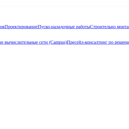
тов
Проектирование
Пуско-наладочные работы
Строительно монт
е вычислительные сети (Campus)
Пресейл-консалтинг по решен