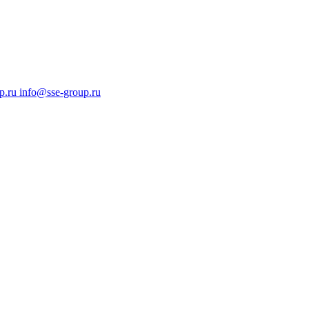
p.ru
info@sse-group.ru