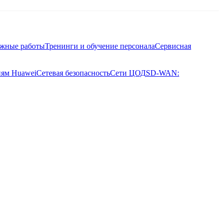
ажные работы
Тренинги и обучение персонала
Сервисная
иям Huawei
Сетевая безопасность
Сети ЦОД
SD-WAN: