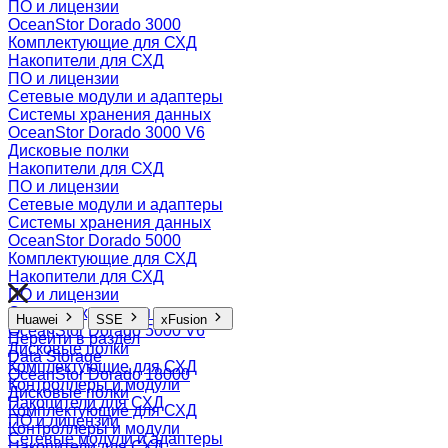
ПО и лицензии
OceanStor Dorado 3000
Комплектующие для СХД
Накопители для СХД
ПО и лицензии
Сетевые модули и адаптеры
Системы хранения данных
OceanStor Dorado 3000 V6
Дисковые полки
Накопители для СХД
ПО и лицензии
Сетевые модули и адаптеры
Системы хранения данных
OceanStor Dorado 5000
Комплектующие для СХД
Накопители для СХД
ПО и лицензии
Системы хранения данных
Huawei
SSE
xFusion
OceanStor Dorado 5000 V6
Перейти в раздел
Дисковые полки
Data Storage
Комплектующие для СХД
OceanStor Dorado 18000
Контроллеры и модули
Дисковые полки
Накопители для СХД
Комплектующие для СХД
ПО и лицензии
Контроллеры и модули
Сетевые модули и адаптеры
Накопители для СХД