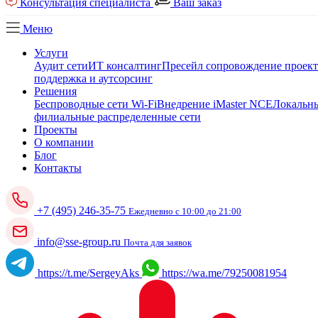
Консультация специалиста
Ваш заказ
Меню
Услуги
Аудит сети
ИТ консалтинг
Пресейл сопровождение проек
поддержка и аутсорсинг
Решения
Беспроводные сети Wi-Fi
Внедрение iMaster NCE
Локальны
филиальные распределенные сети
Проекты
О компании
Блог
Контакты
+7 (495) 246-35-75
Ежедневно с 10:00 до 21:00
info@sse-group.ru
Почта для заявок
https://t.me/SergeyAks
https://wa.me/79250081954