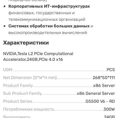
Корпоративных ИТ-инфраструктурах
финансовых, государственных и
телекоммуникационных организаций
Системах обработки больших данных
и
высокопроизводительных вычислений
Характеристики
NVIDIA,Tesla L2 PCIe Computational
Accelerator,24GB,PCIe 4.0 x16
UOM
PCS
Net Dimension (D*W*H mm)
268*50*111
Product Family
x86 Server
Sub Product Family
x86 General Server
Product Series
G5500 V6 - RD
Потребляемая мощность
300W
Видеопамять
24GB