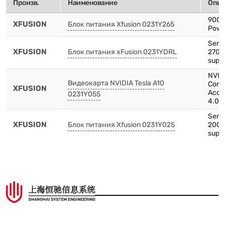
Произв.
Наименование
Опис
900W
XFUSION
Блок питания Xfusion 0231Y265
Powe
Serve
XFUSION
Блок питания xFusion 0231YDRL
2700
suppl
NVIDI
Видеокарта NVIDIA Tesla A10
Comp
XFUSION
Acce
0231Y055
4.0 x
Serve
XFUSION
Блок питания Xfusion 0231Y025
2000
supp