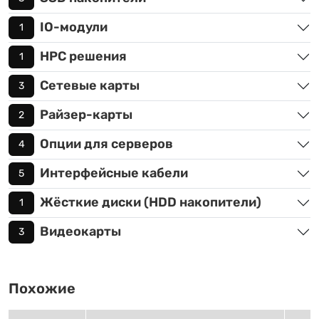
IO-модули
1
HPC решения
1
Сетевые карты
3
Райзер-карты
2
Опции для серверов
4
Интерфейсные кабели
5
Жёсткие диски (HDD накопители)
1
Видеокарты
3
Похожие