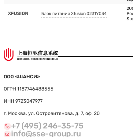
2000
XFUSION
Блок питания Xfusion 0231Y034
Powe
Spare
ООО «ШАНСИ»
ОГРН 1187746488555
ИНН 9723047977
г. Москва, ул. Островитянова, д. 7, оф. 20
+7 (495) 246-35-75
info@sse-group.ru