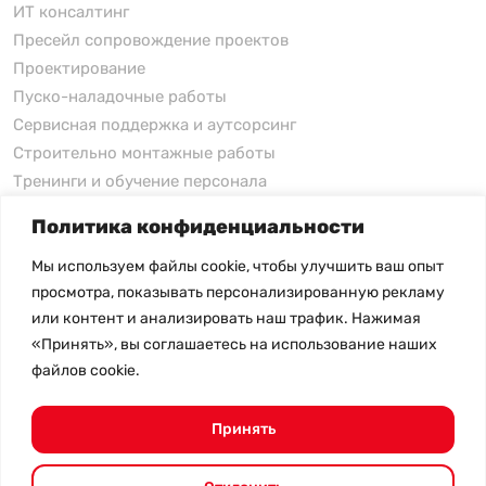
ИТ консалтинг
Пресейл сопровождение проектов
Проектирование
Пуско-наладочные работы
Сервисная поддержка и аутсорсинг
Строительно монтажные работы
Тренинги и обучение персонала
Политика конфиденциальности
xFusion
Мы используем файлы cookie, чтобы улучшить ваш опыт
xFusion
просмотра, показывать персонализированную рекламу
xFusion AI Solution
или контент и анализировать наш трафик. Нажимая
«Принять», вы соглашаетесь на использование наших
Цены на товары не являются публичной офертой и
файлов cookie.
могут меняться в зависимости от курса валют
- Политика конфиденциальности
- Возврат товара
Принять
© 2026.
SHANGHAI SYSTEM ENGINEERING.
Все права
защищены.