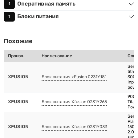
Оперативная память
1
Блоки питания
1
Похожие
Произв.
Наименование
Опис
Serv
titan
XFUSION
Блок питания xFusion 0231Y181
3000
Input
powe
900
XFUSION
Блок питания Xfusion 0231Y265
Tita
Powe
Serv
Plat
XFUSION
Блок питания Xfusion 0231Y033
1500
2.0 
supp