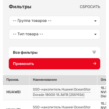
Фильтры
СБРОСИТЬ
-- Группа товаров --
-- Тип товара --
Все фильтры
Применить
Произв.
Наименование
Опис
15.3
SSD-накопитель Huawei OceanStor
HUAWEI
NVMe
Dorado 18000 15.36TB (2551926)
Disk 
15.3
SSD-накопитель Huawei OceanStor
NVMe