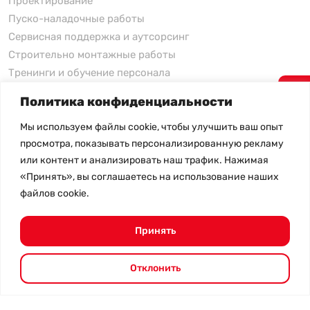
Проектирование
Пуско-наладочные работы
Сервисная поддержка и аутсорсинг
Строительно монтажные работы
Тренинги и обучение персонала
Политика конфиденциальности
xFusion
Мы используем файлы cookie, чтобы улучшить ваш опыт
xFusion
просмотра, показывать персонализированную рекламу
xFusion AI Solution
или контент и анализировать наш трафик. Нажимая
«Принять», вы соглашаетесь на использование наших
Цены на товары не являются публичной офертой и
файлов cookie.
могут меняться в зависимости от курса валют
- Политика конфиденциальности
- Возврат товара
Принять
© 2026.
SHANGHAI SYSTEM ENGINEERING.
Все права
защищены.
Отклонить