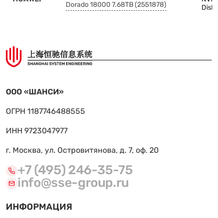
Dorado 18000 7.68TB (2551878)
Disk 
ООО «ШАНСИ»
ОГРН 1187746488555
ИНН 9723047977
г. Москва, ул. Островитянова, д. 7, оф. 20
+7 (495) 246-35-75
info@sse-group.ru
ИНФОРМАЦИЯ