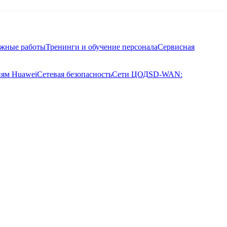
ажные работы
Тренинги и обучение персонала
Сервисная
иям Huawei
Сетевая безопасность
Сети ЦОД
SD-WAN: