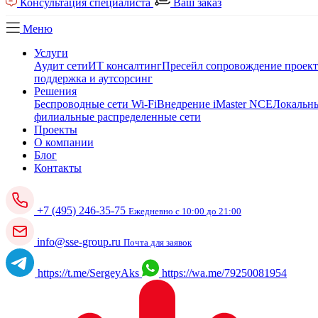
Консультация специалиста
Ваш заказ
Меню
Услуги
Аудит сети
ИТ консалтинг
Пресейл сопровождение проек
поддержка и аутсорсинг
Решения
Беспроводные сети Wi-Fi
Внедрение iMaster NCE
Локальны
филиальные распределенные сети
Проекты
О компании
Блог
Контакты
+7 (495) 246-35-75
Ежедневно с 10:00 до 21:00
info@sse-group.ru
Почта для заявок
https://t.me/SergeyAks
https://wa.me/79250081954