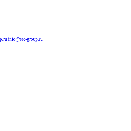
p.ru
info@sse-group.ru