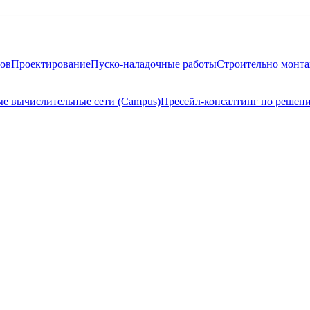
тов
Проектирование
Пуско-наладочные работы
Строительно монт
е вычислительные сети (Campus)
Пресейл-консалтинг по решен