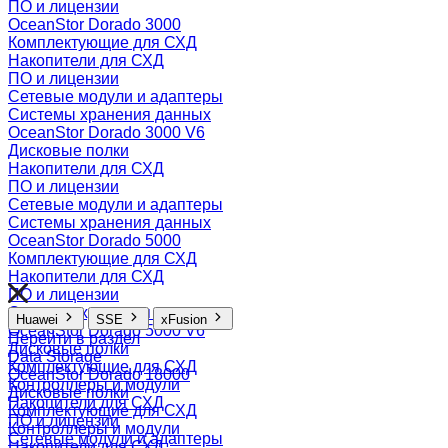
ПО и лицензии
OceanStor Dorado 3000
Комплектующие для СХД
Накопители для СХД
ПО и лицензии
Сетевые модули и адаптеры
Системы хранения данных
OceanStor Dorado 3000 V6
Дисковые полки
Накопители для СХД
ПО и лицензии
Сетевые модули и адаптеры
Системы хранения данных
OceanStor Dorado 5000
Комплектующие для СХД
Накопители для СХД
ПО и лицензии
Системы хранения данных
Huawei
SSE
xFusion
OceanStor Dorado 5000 V6
Перейти в раздел
Дисковые полки
Data Storage
Комплектующие для СХД
OceanStor Dorado 18000
Контроллеры и модули
Дисковые полки
Накопители для СХД
Комплектующие для СХД
ПО и лицензии
Контроллеры и модули
Сетевые модули и адаптеры
Накопители для СХД